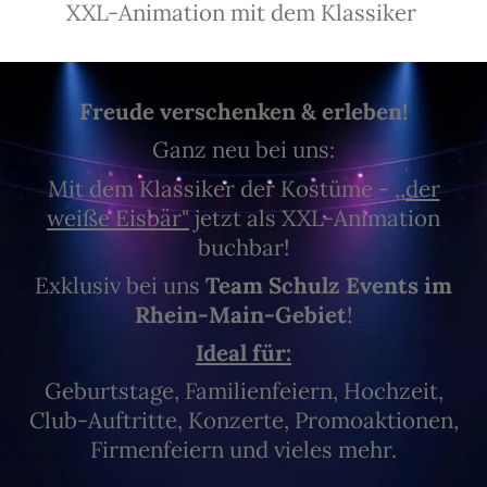
XXL-Animation mit dem Klassiker
Freude verschenken & erleben!
Ganz neu bei uns:
Mit dem Klassiker der Kostüme -
,,der
weiße Eisbär"
jetzt als XXL-Animation
buchbar!
Exklusiv bei uns
Team Schulz Events im
Rhein-Main-Gebiet
!
Ideal für:
Geburtstage, Familienfeiern, Hochzeit,
Club-Auftritte, Konzerte, Promoaktionen,
Firmenfeiern und vieles mehr.