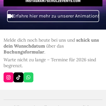
Erfahre hier mehr zu unserer Animation!
Melde dich noch heute bei uns und
schick uns
dein Wunschdatum
über das
Buchungsformular
.
Warte nicht zu lange – Termine für 2026 sind
begrenzt.
I
T
W
n
i
h
s
k
a
t
T
t
a
o
s
g
k
A