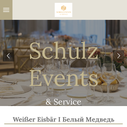
Zum
Hauptinhalt
springen
Schulz
Events
& Service
Weißer Eisbär I
Б
елый Mедведь